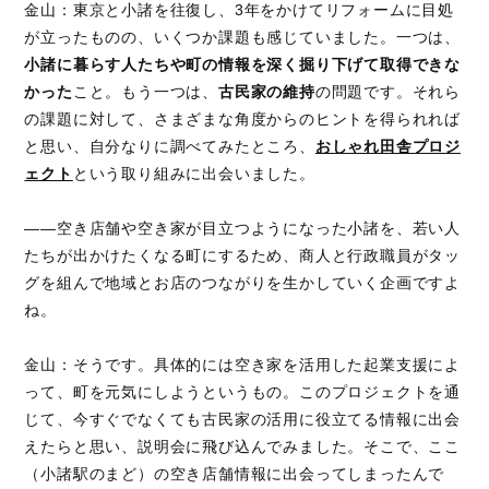
金山：東京と小諸を往復し、3年をかけてリフォームに目処
が立ったものの、いくつか課題も感じていました。一つは、
小諸に暮らす人たちや町の情報を深く掘り下げて取得できな
かった
こと。もう一つは、
古民家の維持
の問題です。それら
の課題に対して、さまざまな角度からのヒントを得られれば
と思い、自分なりに調べてみたところ、
おしゃれ田舎プロジ
ェクト
という取り組みに出会いました。
――空き店舗や空き家が目立つようになった小諸を、若い人
たちが出かけたくなる町にするため、商人と行政職員がタッ
グを組んで地域とお店のつながりを生かしていく企画ですよ
ね。
金山：そうです。具体的には空き家を活用した起業支援によ
って、町を元気にしようというもの。このプロジェクトを通
じて、今すぐでなくても古民家の活用に役立てる情報に出会
えたらと思い、説明会に飛び込んでみました。そこで、ここ
（小諸駅のまど）の空き店舗情報に出会ってしまったんで