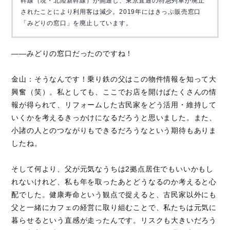
幹線（現・北陸新幹線）が開通し、東京直通の特急列車が廃止
されたことにより利用客は減少。2019年にはきっぷ販売窓口
「みどりの窓口」を廃止しています。 
――みどりの窓口だったのですね！
金山：そうなんです！乗り鉄の父はこの物件情報を知って大
興奮（笑）。私としても、ここでお店を開けばたくさんの情
報が得られて、リフォームした古民家をどう活用・維持して
いくかを考えるきっかけになるだろうと思いました。また、
小諸の人とのつながりもできるだろうなという期待もありま
したね。
そして何より、父が元気なうちは2拠点居住でもいいかもし
れないけれど、私も年を取ったあとどうなるのか考えると心
配でした。健康寿命という観点で捉えると、古民家以外にも
父と一緒にカフェの経営に取り組むことで、私たちは元気に
暮らせるという直感が走ったんです。リスクも大きいだろう