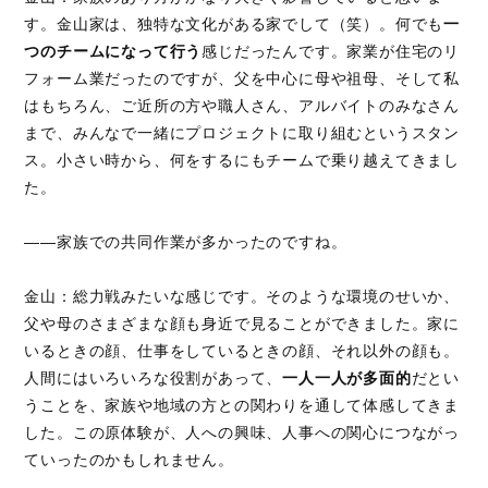
す。金山家は、独特な文化がある家でして（笑）。何でも
一
つのチームになって行う
感じだったんです。家業が住宅のリ
フォーム業だったのですが、父を中心に母や祖母、そして私
はもちろん、ご近所の方や職人さん、アルバイトのみなさん
まで、みんなで一緒にプロジェクトに取り組むというスタン
ス。小さい時から、何をするにもチームで乗り越えてきまし
た。
――家族での共同作業が多かったのですね。
金山：総力戦みたいな感じです。そのような環境のせいか、
父や母のさまざまな顔も身近で見ることができました。家に
いるときの顔、仕事をしているときの顔、それ以外の顔も。
人間にはいろいろな役割があって、
一人一人が多面的
だとい
うことを、家族や地域の方との関わりを通して体感してきま
した。この原体験が、人への興味、人事への関心につながっ
ていったのかもしれません。