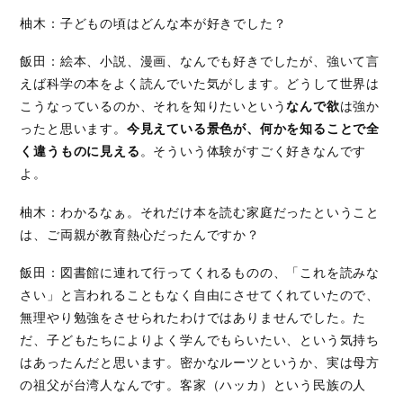
柚木：子どもの頃はどんな本が好きでした？
飯田：絵本、小説、漫画、なんでも好きでしたが、強いて言
えば科学の本をよく読んでいた気がします。どうして世界は
こうなっているのか、それを知りたいという
なんで欲
は強か
ったと思います。
今見えている景色が、何かを知ることで全
く違うものに見える
。そういう体験がすごく好きなんです
よ。
柚木：わかるなぁ。それだけ本を読む家庭だったということ
は、ご両親が教育熱心だったんですか？
飯田：図書館に連れて行ってくれるものの、「これを読みな
さい」と言われることもなく自由にさせてくれていたので、
無理やり勉強をさせられたわけではありませんでした。た
だ、子どもたちによりよく学んでもらいたい、という気持ち
はあったんだと思います。密かなルーツというか、実は母方
の祖父が台湾人なんです。客家（ハッカ）という民族の人