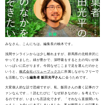
みなさん、こんにちは。編集長の柚木です。
浅間サンラインからは少し離れますが、群馬県の北軽井沢に
やってきました。緑が豊かで、深呼吸をすると土の匂いが体
いっぱいに広がります。今回なぜここまで足を運んだのかと
いうと、
株式会社バリューブックス
に所属しながらフリーで
も活動している
編集者 飯田光平さん
に会うためです。
大変個人的な話で恐縮ですが、私、飯田さんの書く記事のフ
ァンなんです…！読むたびに「なぜ好きなのか」を考えてい
るのですが、いまいち言語化できず、「それなら直接聞いち
ゃえ！」と会いにきてしまいました。私が飯田さんの記事を