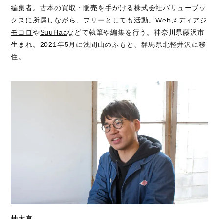
編集者。古本の買取・販売を手がける株式会社バリューブッ
クスに所属しながら、フリーとしても活動。Webメディア
ジ
モコロ
や
SuuHaa
などで執筆や編集を行う。神奈川県藤沢市
生まれ。2021年5月に浅間山のふもと、群馬県北軽井沢に移
住。
柚木真