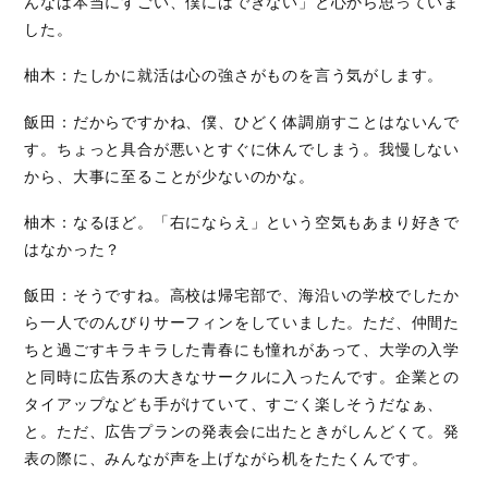
んなは本当にすごい、僕にはできない」と心から思っていま
した。
柚木：たしかに就活は心の強さがものを言う気がします。
飯田：だからですかね、僕、ひどく体調崩すことはないんで
す。ちょっと具合が悪いとすぐに休んでしまう。我慢しない
から、大事に至ることが少ないのかな。
柚木：なるほど。「右にならえ」という空気もあまり好きで
はなかった？
飯田：そうですね。高校は帰宅部で、海沿いの学校でしたか
ら一人でのんびりサーフィンをしていました。ただ、仲間た
ちと過ごすキラキラした青春にも憧れがあって、大学の入学
と同時に広告系の大きなサークルに入ったんです。企業との
タイアップなども手がけていて、すごく楽しそうだなぁ、
と。ただ、広告プランの発表会に出たときがしんどくて。発
表の際に、みんなが声を上げながら机をたたくんです。