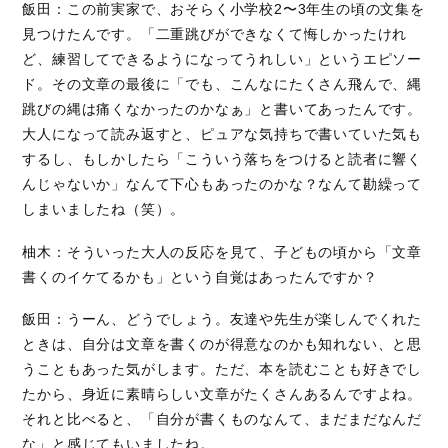
飯田：この前実家で、おそらく小学校2〜3年生の頃の文集を
見つけたんです。「二重跳びができなくて悔しかったけれ
ど、練習してできるようになってうれしい」というエピソー
ド。その文章の最後に「でも、こんなにたくさん飛んで、縄
跳びの縄は痛くなかったのかなぁ」と書いてあったんです。
大人になって読み返すと、ピュアな気持ちで書いていた気も
するし、もしかしたら「こういう落ちをつけると読者に響く
んじゃないか」なんて下心もあったのかな？なんて勘繰って
しまいましたね（笑）。
柚木：そういった大人の反応を見て、子どもの頃から「文章
書くのイケてるかも」という自覚はあったんですか？
飯田：うーん、どうでしょう。友達や先生が楽しんでくれた
ときは、自分は文章を書くのが得意なのかも知れない、と思
うこともあった気がします。ただ、本を読むことも好きでし
たから、身近に素晴らしい文章がたくさんあるんですよね。
それと比べると、「自分が書くものなんて、まだまだなんだ
な」と感じてもいましたね。