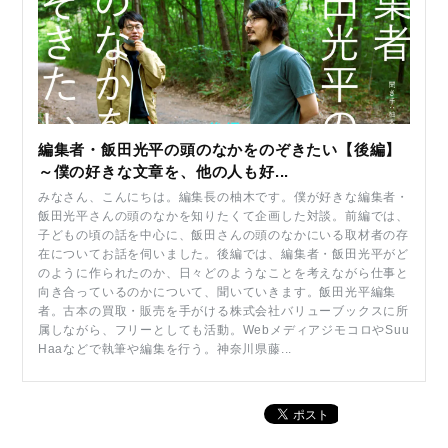
編集者・飯田光平の頭のなかをのぞきたい【後編】
～僕の好きな文章を、他の人も好...
みなさん、こんにちは。編集長の柚木です。僕が好きな編集者・
飯田光平さんの頭のなかを知りたくて企画した対談。前編では、
子どもの頃の話を中心に、飯田さんの頭のなかにいる取材者の存
在についてお話を伺いました。後編では、編集者・飯田光平がど
のように作られたのか、日々どのようなことを考えながら仕事と
向き合っているのかについて、聞いていきます。飯田光平編集
者。古本の買取・販売を手がける株式会社バリューブックスに所
属しながら、フリーとしても活動。WebメディアジモコロやSuu
Haaなどで執筆や編集を行う。神奈川県藤...